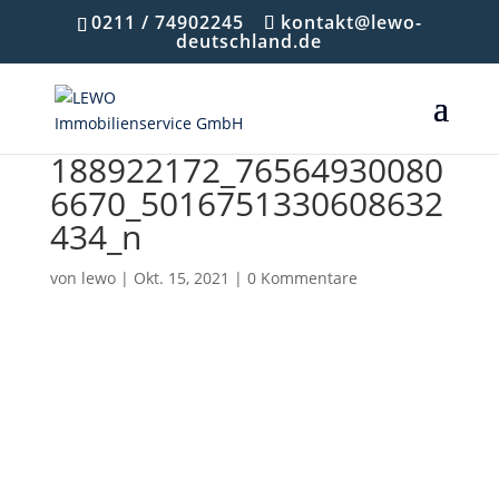
0211 / 74902245
kontakt@lewo-
deutschland.de
188922172_76564930080
6670_5016751330608632
434_n
von
lewo
|
Okt. 15, 2021
|
0 Kommentare