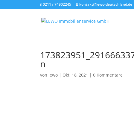
0211 / 74902245
kontakt@lewo-deutschland.de
173823951_29166633
n
von
lewo
|
Okt. 18, 2021
|
0 Kommentare