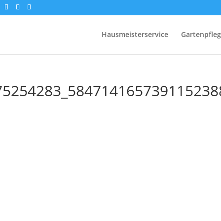
Hausmeisterservice
Gartenpfle
75254283_584714165739115238